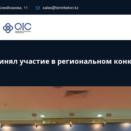
Бокейханова, 11
sales@temirbeton.kz
инял участие в региональном кон